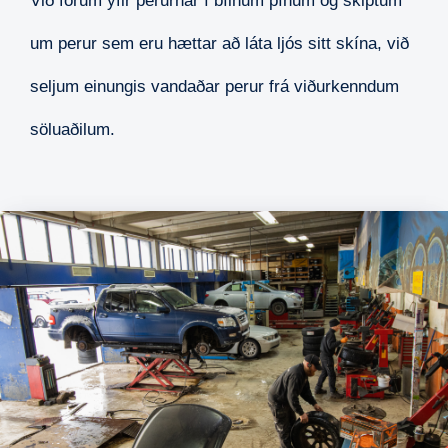
Við förum yfir perurnar í bílnum þínum og skiptum
um perur sem eru hættar að láta ljós sitt skína, við
seljum einungis vandaðar perur frá viðurkenndum
söluaðilum.