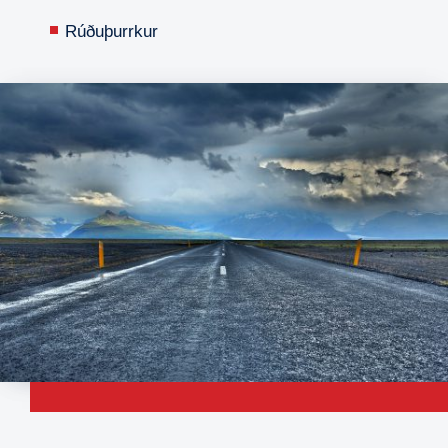
Rúðuþurrkur