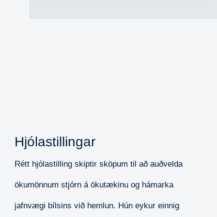
Hjólastillingar
Rétt hjólastilling skiptir sköpum til að auðvelda
ökumönnum stjórn á ökutækinu og hámarka
jafnvægi bílsins við hemlun. Hún eykur einnig