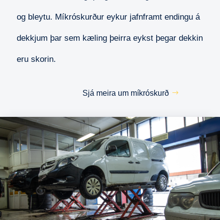
og bleytu. Míkróskurður eykur jafnframt endingu á
dekkjum þar sem kæling þeirra eykst þegar dekkin
eru skorin.
Sjá meira um míkróskurð