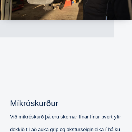
Míkróskurður
Við míkróskurð þá eru skornar fínar línur þvert yfir
dekkið til að auka grip og aksturseiginleika í hálku