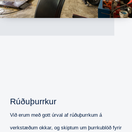
Rúðuþurrkur
Við erum með gott úrval af rúðuþurrkum á
verkstæðum okkar, og skiptum um þurrkublöð fyrir