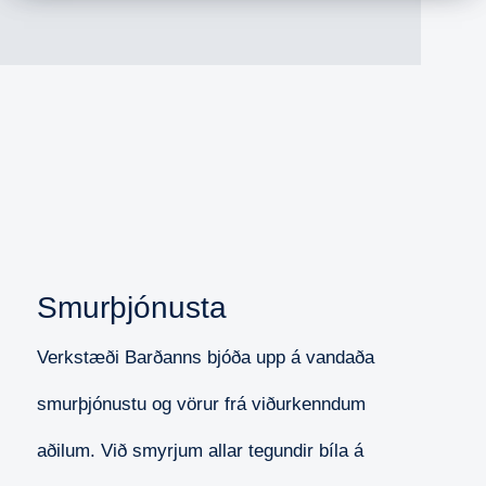
Smurþjónusta
Verkstæði Barðanns bjóða upp á vandaða
smurþjónustu og vörur frá viðurkenndum
aðilum.
Við smyrjum allar tegundir bíla á