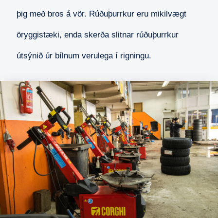
þig með bros á vör. Rúðuþurrkur eru mikilvægt
öryggistæki, enda skerða slitnar rúðuþurrkur
útsýnið úr bílnum verulega í rigningu.