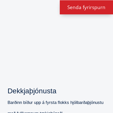
Senda fyrirspurn
Dekkjaþjónusta
Barðinn bíður upp á fyrsta flokks hjólbarðaþjónustu