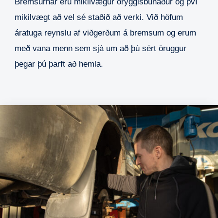
Bremsurnar eru mikilvægur öryggisbúnaður og því
mikilvægt að vel sé staðið að verki. Við höfum
áratuga reynslu af viðgerðum á bremsum og erum
með vana menn sem sjá um að þú sért öruggur
þegar þú þarft að hemla.