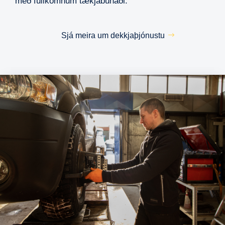
með fullkomnum tækjabúnaði.
Sjá meira um dekkjaþjónustu