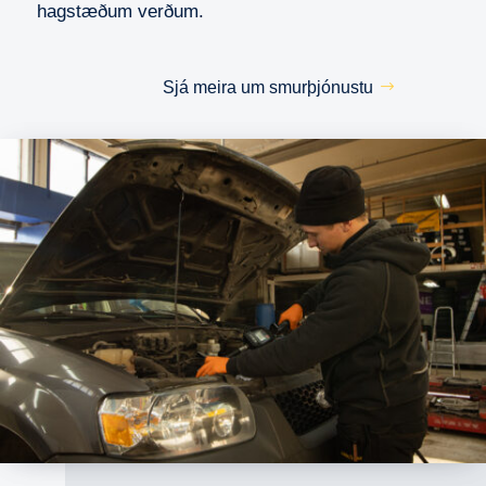
hagstæðum verðum.
Sjá meira um smurþjónustu