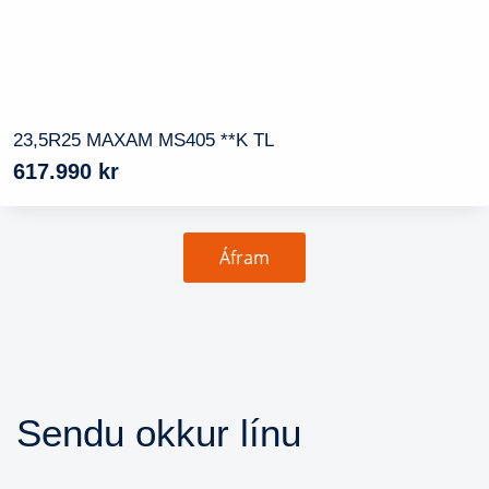
23,5R25 MAXAM MS405 **K TL
617.990
kr
Áfram
Sendu okkur línu