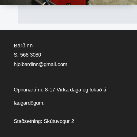
Barðinn
S. 568 3080
hjolbardinn@gmail.com
Opnunartími: 8-17 Virka daga og lokað á
laugardögum.
Staðsetning: Skútuvogur 2