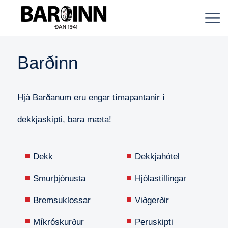
Barðinn
Hjá Barðanum eru engar tímapantanir í
dekkjaskipti, bara mæta!
Dekk
Dekkjahótel
Smurþjónusta
Hjólastillingar
Bremsuklossar
Viðgerðir
Míkróskurður
Peruskipti