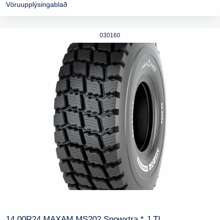
Vöruupplýsingablað
030160
14,00R24 MAXAM MS202 Snowxtra * J TL