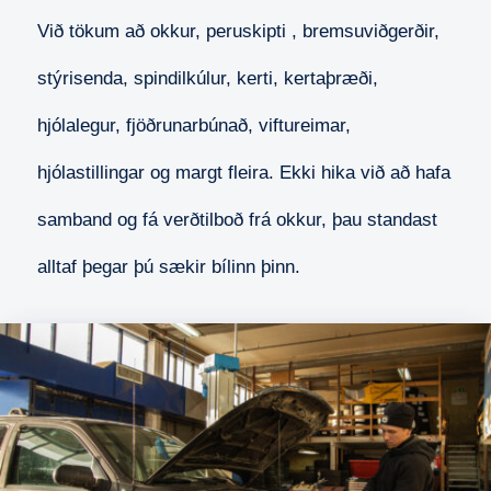
Við tökum að okkur, peruskipti , bremsuviðgerðir,
stýrisenda, spindilkúlur, kerti, kertaþræði,
hjólalegur, fjöðrunarbúnað, viftureimar,
hjólastillingar og margt fleira.
Ekki hika við að hafa
samband og fá verðtilboð frá okkur, þau standast
alltaf þegar þú sækir bílinn þinn.