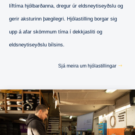
líftíma hjólbarðanna, dregur úr eldsneytiseyðslu og
gerir aksturinn þægilegri. Hjólastilling borgar sig
upp á afar skömmum tíma í dekkjasliti og
eldsneytiseyðslu bílsins.
Sjá meira um hjólastillingar