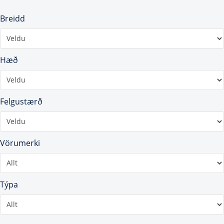
Breidd
Hæð
Felgustærð
Vörumerki
Týpa