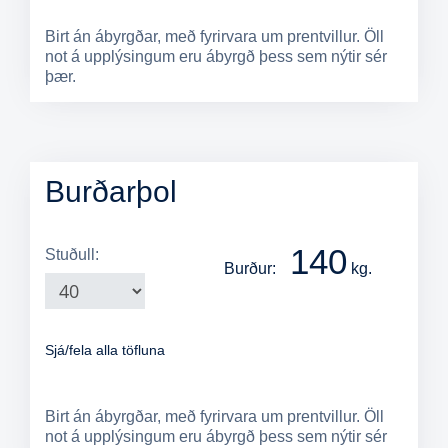
Birt án ábyrgðar, með fyrirvara um prentvillur. Öll
not á upplýsingum eru ábyrgð þess sem nýtir sér
þær.
Burðarþol
140
Stuðull:
Burður:
kg.
Sjá/fela alla töfluna
Birt án ábyrgðar, með fyrirvara um prentvillur. Öll
not á upplýsingum eru ábyrgð þess sem nýtir sér