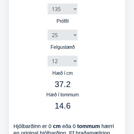
Prófíll
Felgustærð
Hæð í cm
37.2
Hæð í tommum
14.6
Hjólbarðinn er
0
cm
eða
0
tommum
hærri
en original hjólbarðinn. Ef hraðamælirinn