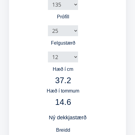
Prófíll
Felgustærð
Hæð í cm
37.2
Hæð í tommum
14.6
Ný dekkjastærð
Breidd