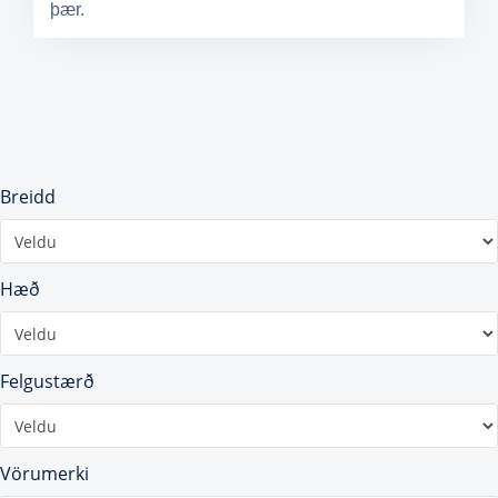
þær.
Breidd
Hæð
Felgustærð
Vörumerki