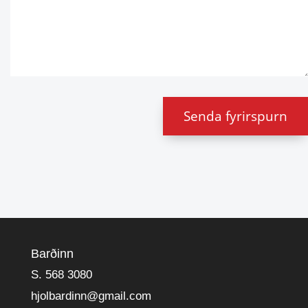
Senda fyrirspurn
Barðinn
S. 568 3080
hjolbardinn@gmail.com