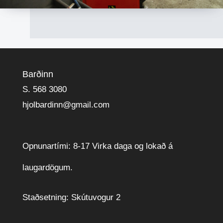
Barðinn
S. 568 3080
hjolbardinn@gmail.com
Opnunartími: 8-17 Virka daga og lokað á
laugardögum.
Staðsetning: Skútuvogur 2