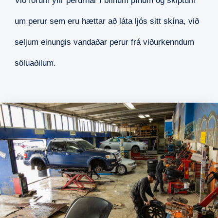
Við förum yfir perurnar í bílnum þínum og skiptum
um perur sem eru hættar að láta ljós sitt skína, við
seljum einungis vandaðar perur frá viðurkenndum
söluaðilum.