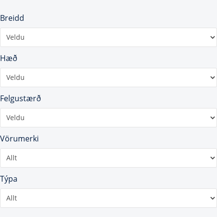
Breidd
Hæð
Felgustærð
Vörumerki
Týpa