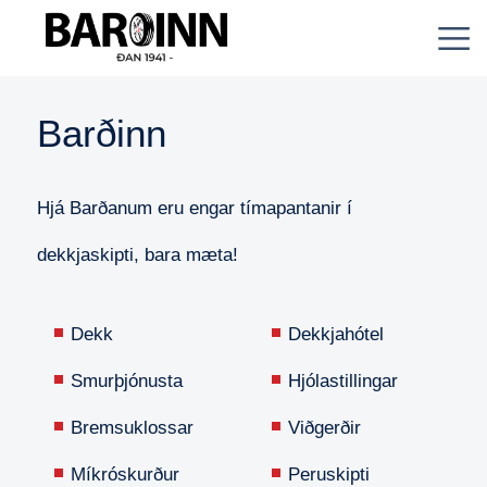
Barðinn
Hjá Barðanum eru engar tímapantanir í
dekkjaskipti, bara mæta!
Dekk
Dekkjahótel
Smurþjónusta
Hjólastillingar
Bremsuklossar
Viðgerðir
Míkróskurður
Peruskipti