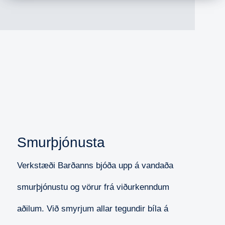
Smurþjónusta
Verkstæði Barðanns bjóða upp á vandaða
smurþjónustu og vörur frá viðurkenndum
aðilum.
Við smyrjum allar tegundir bíla á