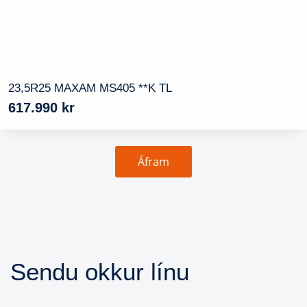
23,5R25 MAXAM MS405 **K TL
617.990
kr
Áfram
Sendu okkur línu