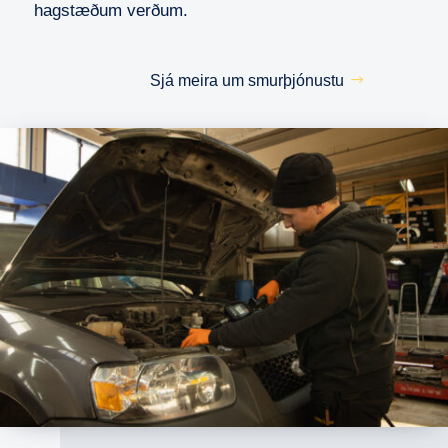
hagstæðum verðum.
Sjá meira um smurþjónustu