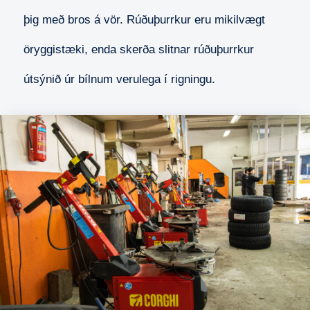
þig með bros á vör. Rúðuþurrkur eru mikilvægt
öryggistæki, enda skerða slitnar rúðuþurrkur
útsýnið úr bílnum verulega í rigningu.