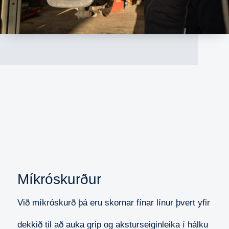
Míkróskurður
Við míkróskurð þá eru skornar fínar línur þvert yfir
dekkið til að auka grip og aksturseiginleika í hálku