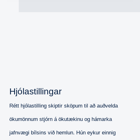
Hjólastillingar
Rétt hjólastilling skiptir sköpum til að auðvelda
ökumönnum stjórn á ökutækinu og hámarka
jafnvægi bílsins við hemlun. Hún eykur einnig