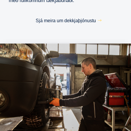
með fullkomnum tækjabúnaði.
Sjá meira um dekkjaþjónustu