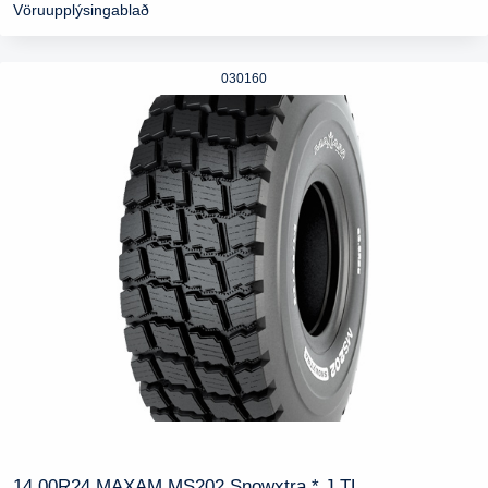
Vöruupplýsingablað
030160
14,00R24 MAXAM MS202 Snowxtra * J TL