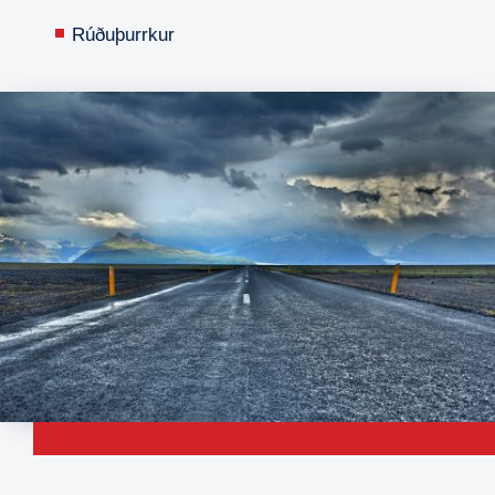
Rúðuþurrkur