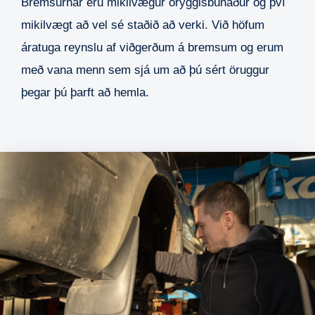
Bremsurnar eru mikilvægur öryggisbúnaður og því
mikilvægt að vel sé staðið að verki. Við höfum
áratuga reynslu af viðgerðum á bremsum og erum
með vana menn sem sjá um að þú sért öruggur
þegar þú þarft að hemla.