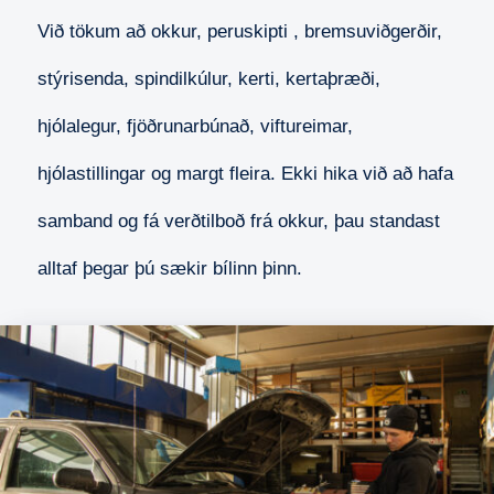
Við tökum að okkur, peruskipti , bremsuviðgerðir,
stýrisenda, spindilkúlur, kerti, kertaþræði,
hjólalegur, fjöðrunarbúnað, viftureimar,
hjólastillingar og margt fleira.
Ekki hika við að hafa
samband og fá verðtilboð frá okkur, þau standast
alltaf þegar þú sækir bílinn þinn.