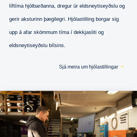
líftíma hjólbarðanna, dregur úr eldsneytiseyðslu og
gerir aksturinn þægilegri. Hjólastilling borgar sig
upp á afar skömmum tíma í dekkjasliti og
eldsneytiseyðslu bílsins.
Sjá meira um hjólastillingar