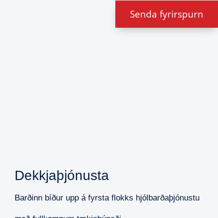
Senda fyrirspurn
Dekkjaþjónusta
Barðinn bíður upp á fyrsta flokks hjólbarðaþjónustu