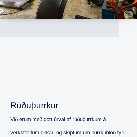
Rúðuþurrkur
Við erum með gott úrval af rúðuþurrkum á
verkstæðum okkar, og skiptum um þurrkublöð fyrir